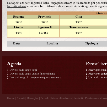
Lo sapevi che se ti registri a BallaTango puoi salvare le tue ricerche per poi con
Iscriviti adesso
, e potrai subito utilizzare gli strumenti dedicati agli utenti registra
Stai con
Regione
Provincia
Città
Tutte
Tutte
Tutte
Livello
Ingresso €
Tesseramento
Tutti
Da: 0 a 0
Tutte
Data
Località
Tipologia
Dove si balla tango oggi
Ricevi per email g
Dove si balla tango questo fine settimana
Ricevi con caden
I corsi di tango in programma questa settimana
Un modo nuovo p
Home
|
Eventi
|
Milonghe
|
Scuole
|
Musicalizadores
|
Iscriviti
|
Centro assistenz