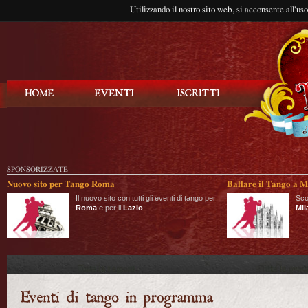
Utilizzando il nostro sito web, si acconsente all'us
Balla Tango
SPONSORIZZATE
Nuovo sito per Tango Roma
Ballare il Tango a M
Il nuovo sito con tutti gli eventi di tango per
Sco
Roma
e per il
Lazio
.
Mil