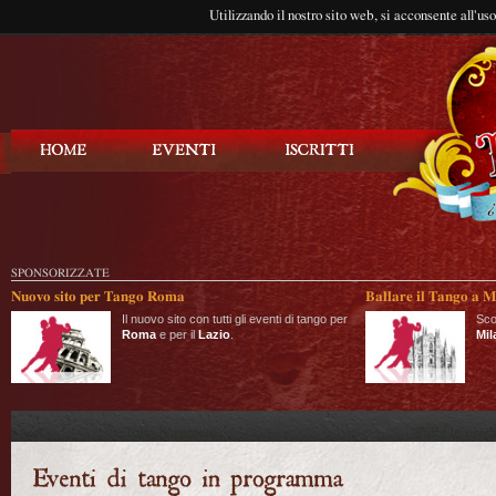
Utilizzando il nostro sito web, si acconsente all'us
Balla Tango
SPONSORIZZATE
Nuovo sito per Tango Roma
Ballare il Tango a M
Il nuovo sito con tutti gli eventi di tango per
Sco
Roma
e per il
Lazio
.
Mil