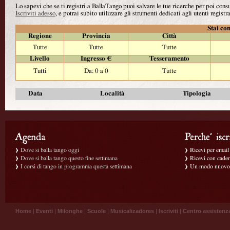
Lo sapevi che se ti registri a BallaTango puoi salvare le tue ricerche per poi con
Iscriviti adesso
, e potrai subito utilizzare gli strumenti dedicati agli utenti registra
Stai con
Regione
Provincia
Città
Tutte
Tutte
Tutte
Livello
Ingresso €
Tesseramento
Tutti
Da: 0 a 0
Tutte
Data
Località
Tipologia
Dove si balla tango oggi
Ricevi per email g
Dove si balla tango questo fine settimana
Ricevi con caden
I corsi di tango in programma questa settimana
Un modo nuovo p
Home
|
Eventi
|
Milonghe
|
Scuole
|
Musicalizadores
|
Iscriviti
|
Centro assistenz