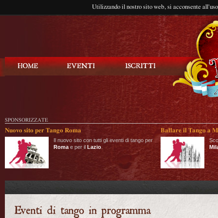
Utilizzando il nostro sito web, si acconsente all'us
Balla Tango
SPONSORIZZATE
Nuovo sito per Tango Roma
Ballare il Tango a M
Il nuovo sito con tutti gli eventi di tango per
Sco
Roma
e per il
Lazio
.
Mil