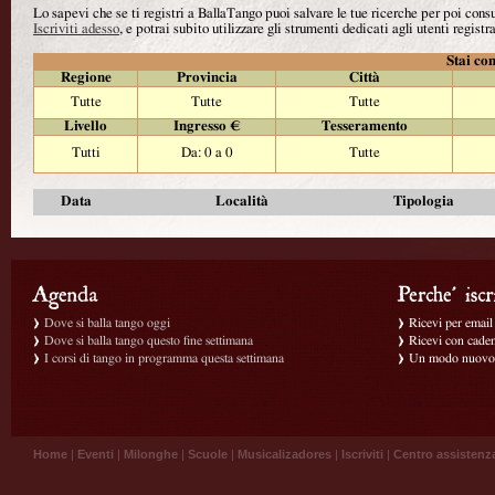
Lo sapevi che se ti registri a BallaTango puoi salvare le tue ricerche per poi con
Iscriviti adesso
, e potrai subito utilizzare gli strumenti dedicati agli utenti registra
Stai con
Regione
Provincia
Città
Tutte
Tutte
Tutte
Livello
Ingresso €
Tesseramento
Tutti
Da: 0 a 0
Tutte
Data
Località
Tipologia
Dove si balla tango oggi
Ricevi per email g
Dove si balla tango questo fine settimana
Ricevi con caden
I corsi di tango in programma questa settimana
Un modo nuovo p
Home
|
Eventi
|
Milonghe
|
Scuole
|
Musicalizadores
|
Iscriviti
|
Centro assistenz