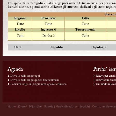
Lo sapevi che se ti registri a BallaTango puoi salvare le tue ricerche per poi con
Iscriviti adesso
, e potrai subito utilizzare gli strumenti dedicati agli utenti registra
Stai con
Regione
Provincia
Città
Tutte
Tutte
Tutte
Livello
Ingresso €
Tesseramento
Tutti
Da: 0 a 0
Tutte
Data
Località
Tipologia
Dove si balla tango oggi
Ricevi per email g
Dove si balla tango questo fine settimana
Ricevi con caden
I corsi di tango in programma questa settimana
Un modo nuovo p
Home
|
Eventi
|
Milonghe
|
Scuole
|
Musicalizadores
|
Iscriviti
|
Centro assistenz