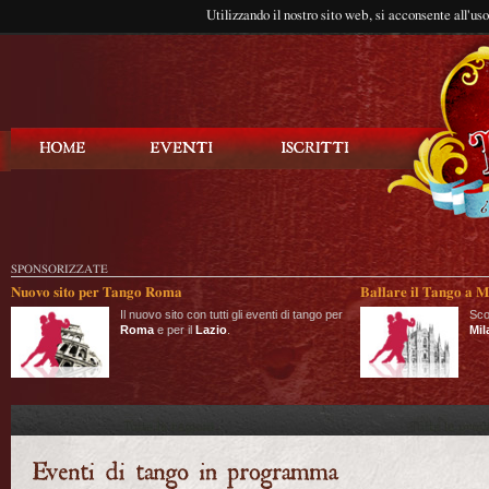
Utilizzando il nostro sito web, si acconsente all'us
Balla Tango
SPONSORIZZATE
Nuovo sito per Tango Roma
Ballare il Tango a M
Il nuovo sito con tutti gli eventi di tango per
Sco
Roma
e per il
Lazio
.
Mil