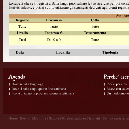
Lo sapevi che se ti registri a BallaTango puoi salvare le tue ricerche per poi con
Iscriviti adesso
, e potrai subito utilizzare gli strumenti dedicati agli utenti registra
Stai con
Regione
Provincia
Città
Tutte
Tutte
Tutte
Livello
Ingresso €
Tesseramento
Tutti
Da: 0 a 0
Tutte
Data
Località
Tipologia
Dove si balla tango oggi
Ricevi per email g
Dove si balla tango questo fine settimana
Ricevi con caden
I corsi di tango in programma questa settimana
Un modo nuovo p
Home
|
Eventi
|
Milonghe
|
Scuole
|
Musicalizadores
|
Iscriviti
|
Centro assistenz