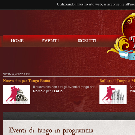
Utilizzando il nostro sito web, si acconsente all'us
Balla Tango
SPONSORIZZATE
Nuovo sito per Tango Roma
Ballare il Tango a M
Il nuovo sito con tutti gli eventi di tango per
Sco
Roma
e per il
Lazio
.
Mil