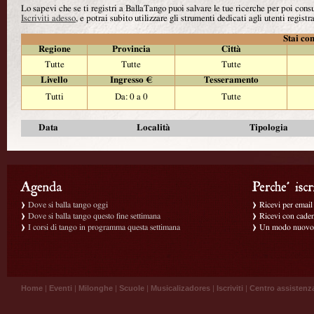
Lo sapevi che se ti registri a BallaTango puoi salvare le tue ricerche per poi con
Iscriviti adesso
, e potrai subito utilizzare gli strumenti dedicati agli utenti registra
Stai con
Regione
Provincia
Città
Tutte
Tutte
Tutte
Livello
Ingresso €
Tesseramento
Tutti
Da: 0 a 0
Tutte
Data
Località
Tipologia
Dove si balla tango oggi
Ricevi per email g
Dove si balla tango questo fine settimana
Ricevi con caden
I corsi di tango in programma questa settimana
Un modo nuovo p
Home
|
Eventi
|
Milonghe
|
Scuole
|
Musicalizadores
|
Iscriviti
|
Centro assistenz