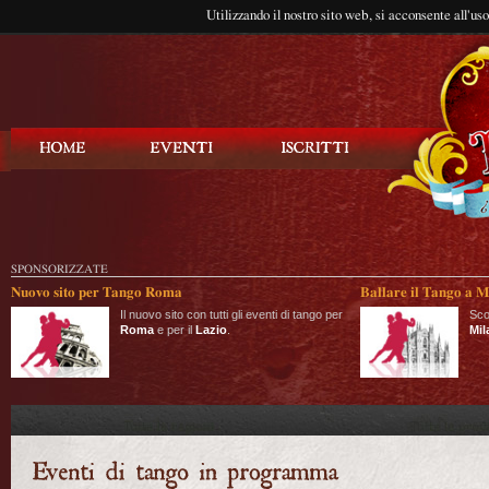
Utilizzando il nostro sito web, si acconsente all'us
Balla Tango
SPONSORIZZATE
Nuovo sito per Tango Roma
Ballare il Tango a M
Il nuovo sito con tutti gli eventi di tango per
Sco
Roma
e per il
Lazio
.
Mil