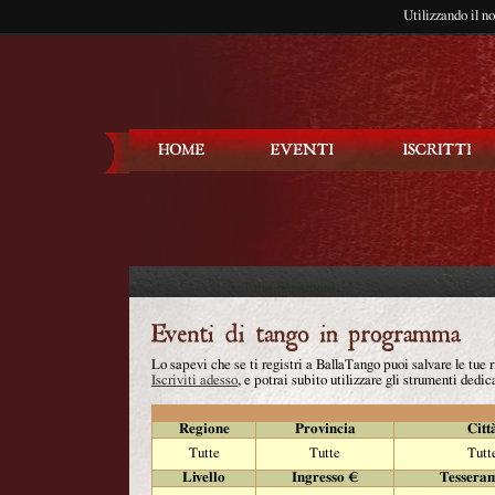
Utilizzando il n
Balla Tango
Lo sapevi che se ti registri a BallaTango puoi salvare le tue
Iscriviti adesso
, e potrai subito utilizzare gli strumenti dedica
Regione
Provincia
Citt
Tutte
Tutte
Tutt
Livello
Ingresso €
Tessera