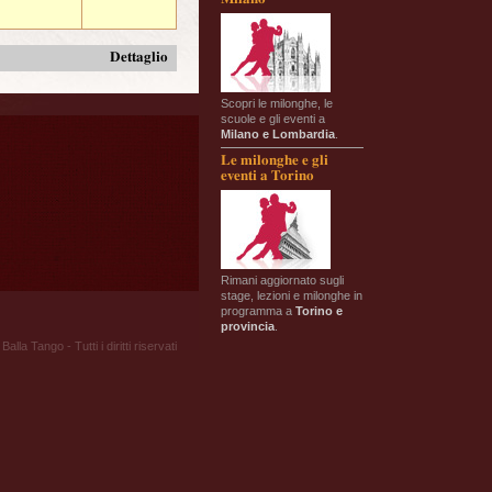
Dettaglio
Scopri le milonghe, le
scuole e gli eventi a
Milano e Lombardia
.
Le milonghe e gli
eventi a Torino
Rimani aggiornato sugli
stage, lezioni e milonghe in
programma a
Torino e
provincia
.
Balla Tango - Tutti i diritti riservati