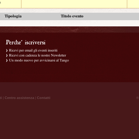
e
Tipologia
Titolo evento
Ricevi per email gli eventi inseriti
Ricevi con cadenza le nostre Newsletter
Un modo nuovo per avvicinarsi al Tango
ti
|
Centro assistenza
|
Contatti
® 