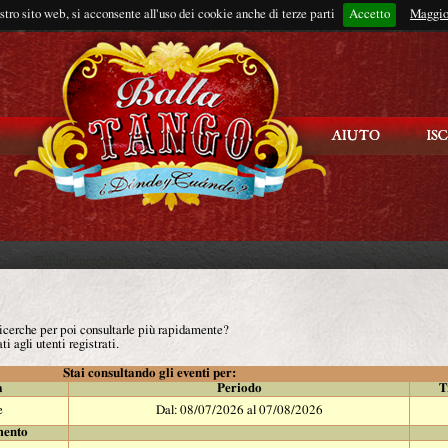
ostro sito web, si acconsente all'uso dei cookie anche di terze parti
Accetto
Rimani connes
Maggio
 ricerche per poi consultarle più rapidamente?
ti agli utenti registrati.
Stai consultando gli eventi per:
à
Periodo
T
e
Dal: 08/07/2026 al 07/08/2026
mento