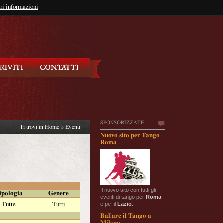
so?
ri informazioni
oppure
Iscriviti
SPONSORIZZATE
Ti trovi in
Home
»
Eventi
Nuovo sito per Tango
Roma
Il nuovo sito con tutti gli
ipologia
Genere
eventi di tango per
Roma
e per il
Lazio
.
Tutte
Tutti
Ballare il Tango a
Milano