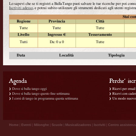
Lo sapevi che se ti registri a BallaTango puoi salvare le tue ricerche per poi con
Iscriviti adesso
, e potrai subito utilizzare gli strumenti dedicati agli utenti registra
Stai con
Regione
Provincia
Città
Tutte
Tutte
Tutte
Livello
Ingresso €
Tesseramento
Tutti
Da: 0 a 0
Tutte
Data
Località
Tipologia
Dove si balla tango oggi
Ricevi per email g
Dove si balla tango questo fine settimana
Ricevi con caden
I corsi di tango in programma questa settimana
Un modo nuovo p
Home
|
Eventi
|
Milonghe
|
Scuole
|
Musicalizadores
|
Iscriviti
|
Centro assistenz