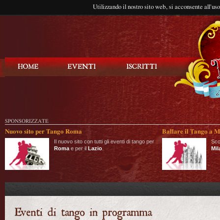
Utilizzando il nostro sito web, si acconsente all'us
Balla Tango
SPONSORIZZATE
Nuovo sito per Tango Roma
Ballare il Tango a M
Il nuovo sito con tutti gli eventi di tango per
Sco
Roma
e per il
Lazio
.
Mil