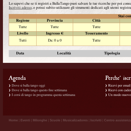
Lo sapevi che se ti registri a BallaTango puoi salvare le tue ricerche per poi con
Iscriviti adesso
, e potrai subito utilizzare gli strumenti dedicati agli utenti registra
Stai con
Regione
Provincia
Città
Tutte
Tutte
Tutte
Livello
Ingresso €
Tesseramento
Tutti
Da: 0 a 0
Tutte
Data
Località
Tipologia
Dove si balla tango oggi
Ricevi per email g
Dove si balla tango questo fine settimana
Ricevi con caden
I corsi di tango in programma questa settimana
Un modo nuovo p
Home
|
Eventi
|
Milonghe
|
Scuole
|
Musicalizadores
|
Iscriviti
|
Centro assistenz