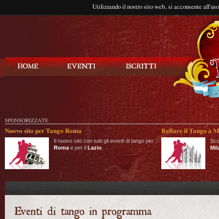
Utilizzando il nostro sito web, si acconsente all'us
Balla Tango
SPONSORIZZATE
Nuovo sito per Tango Roma
Ballare il Tango a M
Il nuovo sito con tutti gli eventi di tango per
Sco
Roma
e per il
Lazio
.
Mil