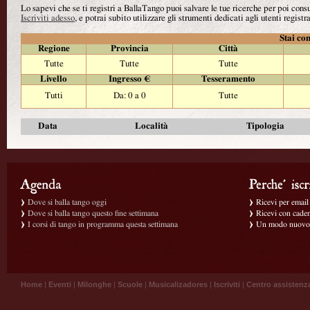
Lo sapevi che se ti registri a BallaTango puoi salvare le tue ricerche per poi con
Iscriviti adesso
, e potrai subito utilizzare gli strumenti dedicati agli utenti registra
Stai con
Regione
Provincia
Città
Tutte
Tutte
Tutte
Livello
Ingresso €
Tesseramento
Tutti
Da: 0 a 0
Tutte
Data
Località
Tipologia
Dove si balla tango oggi
Ricevi per email g
Dove si balla tango questo fine settimana
Ricevi con caden
I corsi di tango in programma questa settimana
Un modo nuovo p
Home
|
Eventi
|
Milonghe
|
Scuole
|
Musicalizadores
|
Iscriviti
|
Centro assistenz