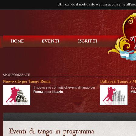
Utilizzando il nostro sito web, si acconsente all'us
Balla Tango
SPONSORIZZATE
Nuovo sito per Tango Roma
Ballare il Tango a M
Il nuovo sito con tutti gli eventi di tango per
Sco
Roma
e per il
Lazio
.
Mil