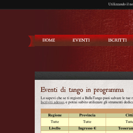
Utilizzando il n
Balla Tango
Lo sapevi che se ti registri a BallaTango puoi salvare le tue
Iscriviti adesso
, e potrai subito utilizzare gli strumenti dedica
Regione
Provincia
Citt
Tutte
Tutte
Tutt
Livello
Ingresso €
Tessera