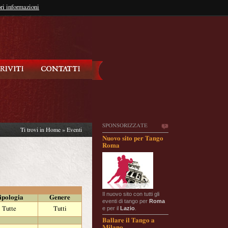
so?
ri informazioni
oppure
Iscriviti
SPONSORIZZATE
Ti trovi in
Home
»
Eventi
Nuovo sito per Tango
Roma
Il nuovo sito con tutti gli
ipologia
Genere
eventi di tango per
Roma
e per il
Lazio
.
Tutte
Tutti
Ballare il Tango a
Milano