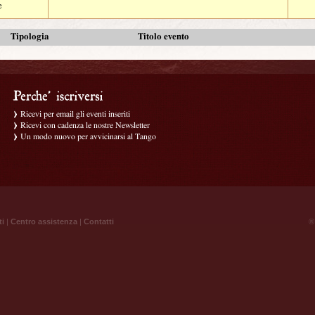
e
Tipologia
Titolo evento
Ricevi per email gli eventi inseriti
Ricevi con cadenza le nostre Newsletter
Un modo nuovo per avvicinarsi al Tango
ti
|
Centro assistenza
|
Contatti
® 