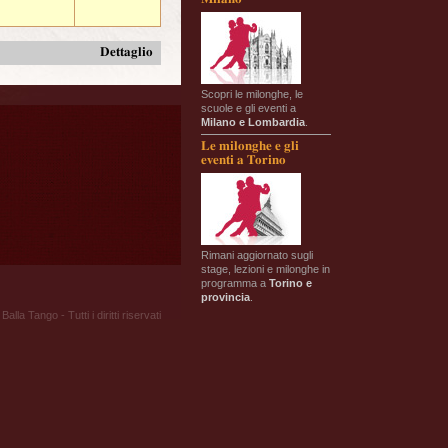
Dettaglio
Scopri le milonghe, le
scuole e gli eventi a
Milano e Lombardia
.
Le milonghe e gli
eventi a Torino
Rimani aggiornato sugli
stage, lezioni e milonghe in
programma a
Torino e
provincia
.
Balla Tango - Tutti i diritti riservati