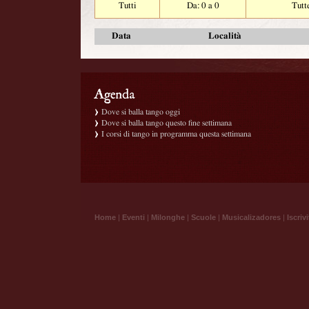
Tutti
Da: 0 a 0
Tutt
Data
Località
Dove si balla tango oggi
Dove si balla tango questo fine settimana
I corsi di tango in programma questa settimana
Home
|
Eventi
|
Milonghe
|
Scuole
|
Musicalizadores
|
Iscrivi