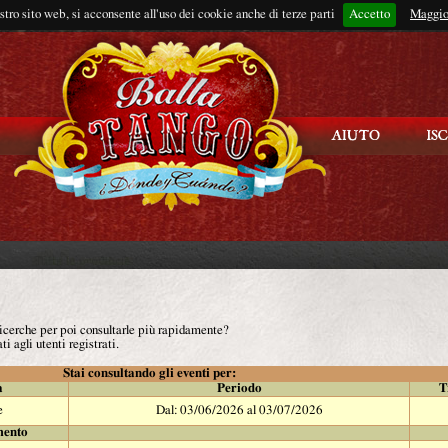
ostro sito web, si acconsente all'uso dei cookie anche di terze parti
Accetto
Rimani connes
Maggio
 ricerche per poi consultarle più rapidamente?
ti agli utenti registrati.
Stai consultando gli eventi per:
à
Periodo
T
e
Dal: 03/06/2026 al 03/07/2026
mento