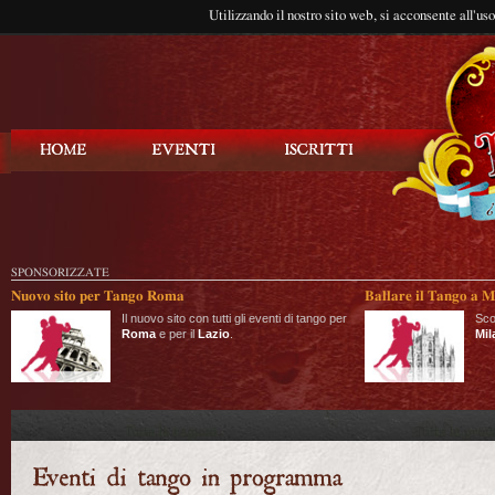
Utilizzando il nostro sito web, si acconsente all'us
Balla Tango
SPONSORIZZATE
Nuovo sito per Tango Roma
Ballare il Tango a M
Il nuovo sito con tutti gli eventi di tango per
Sco
Roma
e per il
Lazio
.
Mil