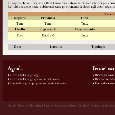
Lo sapevi che se ti registri a BallaTango puoi salvare le tue ricerche per poi con
Iscriviti adesso
, e potrai subito utilizzare gli strumenti dedicati agli utenti registra
Stai con
Regione
Provincia
Città
Tutte
Tutte
Tutte
Livello
Ingresso €
Tesseramento
Tutti
Da: 0 a 0
Tutte
Data
Località
Tipologia
Dove si balla tango oggi
Ricevi per email g
Dove si balla tango questo fine settimana
Ricevi con caden
I corsi di tango in programma questa settimana
Un modo nuovo p
Home
|
Eventi
|
Milonghe
|
Scuole
|
Musicalizadores
|
Iscriviti
|
Centro assistenz