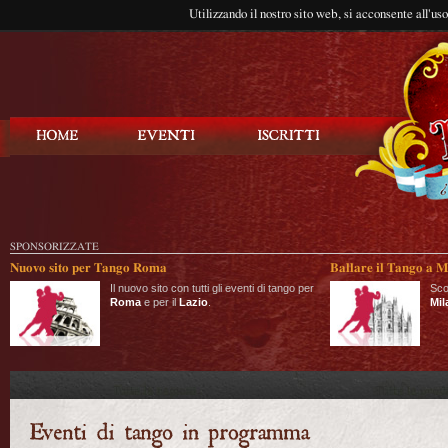
Utilizzando il nostro sito web, si acconsente all'us
Balla Tango
SPONSORIZZATE
Nuovo sito per Tango Roma
Ballare il Tango a M
Il nuovo sito con tutti gli eventi di tango per
Sco
Roma
e per il
Lazio
.
Mil