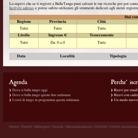
Lo sapevi che se ti registri a BallaTango puoi salvare le tue ricerche per poi con
Iscriviti adesso
, e potrai subito utilizzare gli strumenti dedicati agli utenti registra
Stai con
Regione
Provincia
Città
Tutte
Tutte
Tutte
Livello
Ingresso €
Tesseramento
Tutti
Da: 0 a 0
Tutte
Data
Località
Tipologia
Dove si balla tango oggi
Ricevi per email g
Dove si balla tango questo fine settimana
Ricevi con caden
I corsi di tango in programma questa settimana
Un modo nuovo p
Home
|
Eventi
|
Milonghe
|
Scuole
|
Musicalizadores
|
Iscriviti
|
Centro assistenz