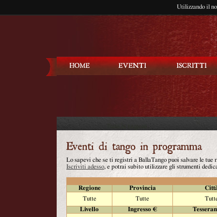
Utilizzando il n
Balla Tango
Lo sapevi che se ti registri a BallaTango puoi salvare le tue
Iscriviti adesso
, e potrai subito utilizzare gli strumenti dedica
Regione
Provincia
Citt
Tutte
Tutte
Tutt
Livello
Ingresso €
Tessera