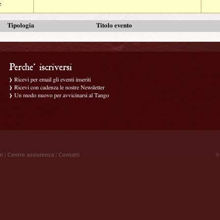
e
Tipologia
Titolo evento
Ricevi per email gli eventi inseriti
Ricevi con cadenza le nostre Newsletter
Un modo nuovo per avvicinarsi al Tango
ti
|
Centro assistenza
|
Contatti
® 