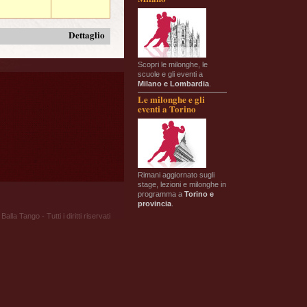
Dettaglio
Scopri le milonghe, le
scuole e gli eventi a
Milano e Lombardia
.
Le milonghe e gli
eventi a Torino
Rimani aggiornato sugli
stage, lezioni e milonghe in
programma a
Torino e
provincia
.
Balla Tango - Tutti i diritti riservati