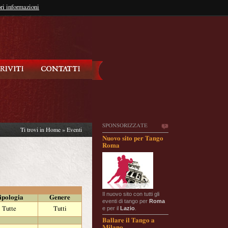
so?
ri informazioni
oppure
Iscriviti
SPONSORIZZATE
Ti trovi in
Home
»
Eventi
Nuovo sito per Tango
Roma
Il nuovo sito con tutti gli
ipologia
Genere
eventi di tango per
Roma
e per il
Lazio
.
Tutte
Tutti
Ballare il Tango a
Milano