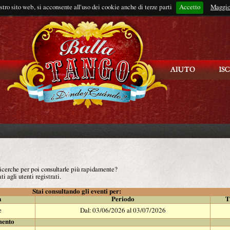
ostro sito web, si acconsente all'uso dei cookie anche di terze parti
Accetto
Rimani connes
Maggio
 ricerche per poi consultarle più rapidamente?
ti agli utenti registrati.
Stai consultando gli eventi per:
à
Periodo
T
e
Dal: 03/06/2026 al 03/07/2026
mento