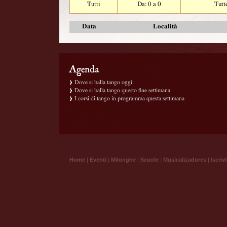
Tutti
Da: 0 a 0
Tutt
Data
Località
Dove si balla tango oggi
Dove si balla tango questo fine settimana
I corsi di tango in programma questa settimana
Home
|
Eventi
|
Milonghe
|
Scuole
|
Musicalizadores
|
Iscrivi