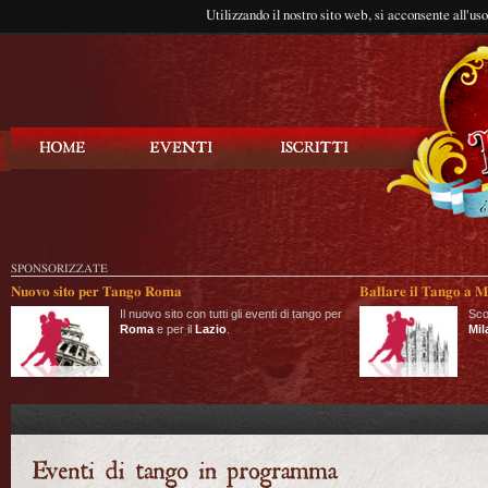
Utilizzando il nostro sito web, si acconsente all'us
Balla Tango
SPONSORIZZATE
Nuovo sito per Tango Roma
Ballare il Tango a M
Il nuovo sito con tutti gli eventi di tango per
Sco
Roma
e per il
Lazio
.
Mil