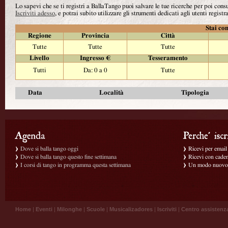
Lo sapevi che se ti registri a BallaTango puoi salvare le tue ricerche per poi con
Iscriviti adesso
, e potrai subito utilizzare gli strumenti dedicati agli utenti registra
Stai con
Regione
Provincia
Città
Tutte
Tutte
Tutte
Livello
Ingresso €
Tesseramento
Tutti
Da: 0 a 0
Tutte
Data
Località
Tipologia
Dove si balla tango oggi
Ricevi per email g
Dove si balla tango questo fine settimana
Ricevi con caden
I corsi di tango in programma questa settimana
Un modo nuovo p
Home
|
Eventi
|
Milonghe
|
Scuole
|
Musicalizadores
|
Iscriviti
|
Centro assistenz