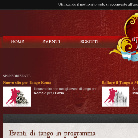
Utilizzando il nostro sito web, si acconsente all'us
Balla Tango
SPONSORIZZATE
Nuovo sito per Tango Roma
Ballare il Tango a M
Il nuovo sito con tutti gli eventi di tango per
Sco
Roma
e per il
Lazio
.
Mil