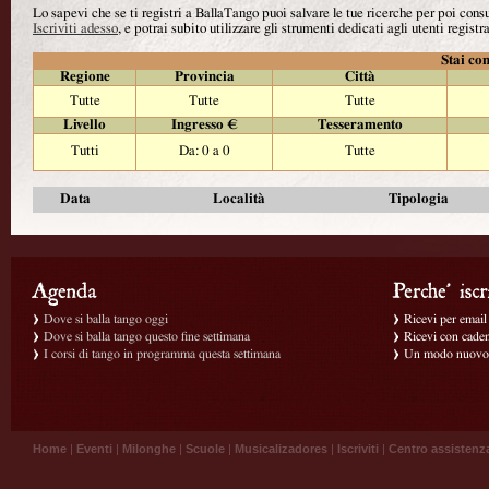
Lo sapevi che se ti registri a BallaTango puoi salvare le tue ricerche per poi con
Iscriviti adesso
, e potrai subito utilizzare gli strumenti dedicati agli utenti registra
Stai con
Regione
Provincia
Città
Tutte
Tutte
Tutte
Livello
Ingresso €
Tesseramento
Tutti
Da: 0 a 0
Tutte
Data
Località
Tipologia
Dove si balla tango oggi
Ricevi per email g
Dove si balla tango questo fine settimana
Ricevi con caden
I corsi di tango in programma questa settimana
Un modo nuovo p
Home
|
Eventi
|
Milonghe
|
Scuole
|
Musicalizadores
|
Iscriviti
|
Centro assistenz