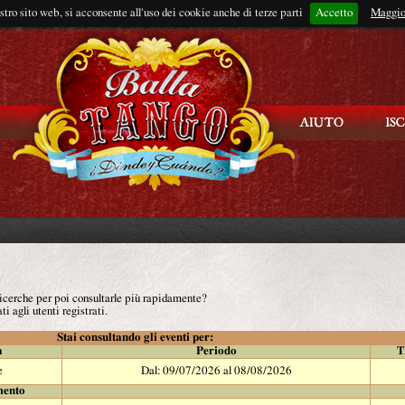
ostro sito web, si acconsente all'uso dei cookie anche di terze parti
Accetto
Rimani connes
Maggio
 ricerche per poi consultarle più rapidamente?
ti agli utenti registrati.
Stai consultando gli eventi per:
à
Periodo
T
e
Dal: 09/07/2026 al 08/08/2026
mento