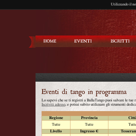
Utilizzando il n
Balla Tango
Lo sapevi che se ti registri a BallaTango puoi salvare le tue
Iscriviti adesso
, e potrai subito utilizzare gli strumenti dedica
Regione
Provincia
Citt
Tutte
Tutte
Tutt
Livello
Ingresso €
Tessera