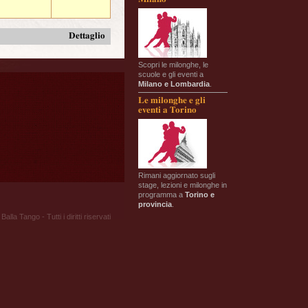
Dettaglio
Scopri le milonghe, le
scuole e gli eventi a
Milano e Lombardia
.
Le milonghe e gli
eventi a Torino
Rimani aggiornato sugli
stage, lezioni e milonghe in
programma a
Torino e
provincia
.
Balla Tango - Tutti i diritti riservati