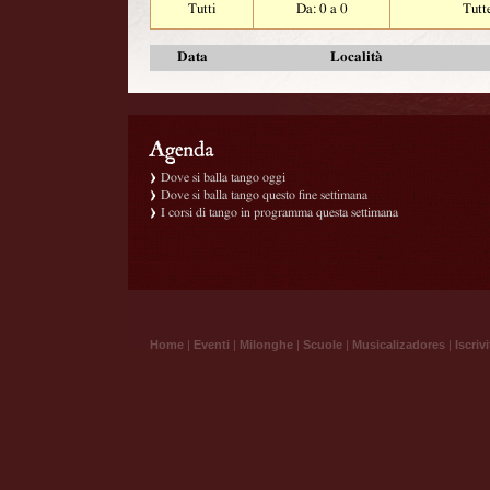
Tutti
Da: 0 a 0
Tutt
Data
Località
Dove si balla tango oggi
Dove si balla tango questo fine settimana
I corsi di tango in programma questa settimana
Home
|
Eventi
|
Milonghe
|
Scuole
|
Musicalizadores
|
Iscrivi