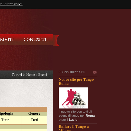
so?
ri informazioni
oppure
Iscriviti
SPONSORIZZATE
Ti trovi in
Home
»
Eventi
Nuovo sito per Tango
Roma
Il nuovo sito con tutti gli
ipologia
Genere
eventi di tango per
Roma
e per il
Lazio
.
Tutte
Tutti
Ballare il Tango a
Milano