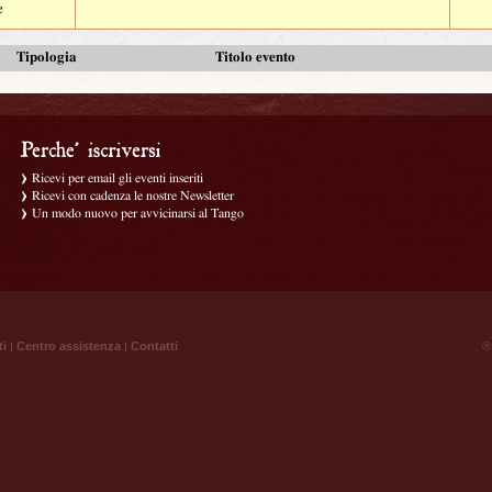
e
Tipologia
Titolo evento
Ricevi per email gli eventi inseriti
Ricevi con cadenza le nostre Newsletter
Un modo nuovo per avvicinarsi al Tango
ti
|
Centro assistenza
|
Contatti
® 