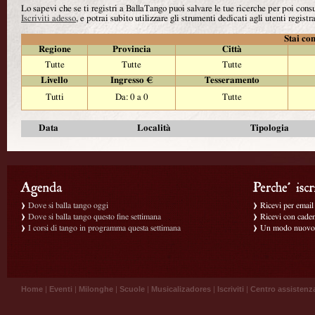
Lo sapevi che se ti registri a BallaTango puoi salvare le tue ricerche per poi con
Iscriviti adesso
, e potrai subito utilizzare gli strumenti dedicati agli utenti registra
Stai con
Regione
Provincia
Città
Tutte
Tutte
Tutte
Livello
Ingresso €
Tesseramento
Tutti
Da: 0 a 0
Tutte
Data
Località
Tipologia
Dove si balla tango oggi
Ricevi per email g
Dove si balla tango questo fine settimana
Ricevi con caden
I corsi di tango in programma questa settimana
Un modo nuovo p
Home
|
Eventi
|
Milonghe
|
Scuole
|
Musicalizadores
|
Iscriviti
|
Centro assistenz