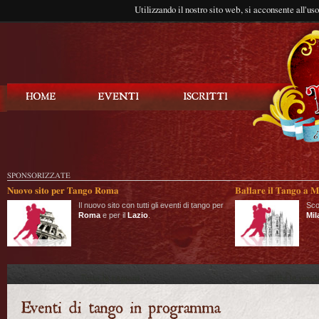
Utilizzando il nostro sito web, si acconsente all'us
Balla Tango
SPONSORIZZATE
Nuovo sito per Tango Roma
Ballare il Tango a M
Il nuovo sito con tutti gli eventi di tango per
Sco
Roma
e per il
Lazio
.
Mil