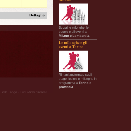
Dettaglio
Scopri le milonghe, le
scuole e gli eventi a
Milano e Lombardia
.
Le milonghe e gli
eventi a Torino
Rimani aggiornato sugli
stage, lezioni e milonghe in
programma a
Torino e
provincia
.
Balla Tango - Tutti i diritti riservati