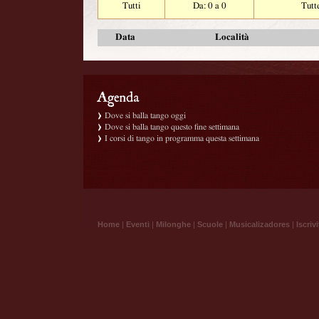
Tutti
Da: 0 a 0
Tutt
Data
Località
Dove si balla tango oggi
Dove si balla tango questo fine settimana
I corsi di tango in programma questa settimana
Home
|
Eventi
|
Milonghe
|
Scuole
|
Musicalizadores
|
Iscrivi