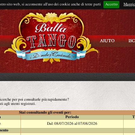
ostro sito web, si acconsente all'uso dei cookie anche di terze parti
Accetto
Rimani connes
Maggio
 ricerche per poi consultarle più rapidamente?
ti agli utenti registrati.
Stai consultando gli eventi per:
à
Periodo
T
e
Dal: 08/07/2026 al 07/08/2026
mento