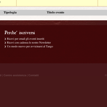
e
Tipologia
Titolo evento
Ricevi per email gli eventi inseriti
Ricevi con cadenza le nostre Newsletter
Un modo nuovo per avvicinarsi al Tango
ti
|
Centro assistenza
|
Contatti
® 