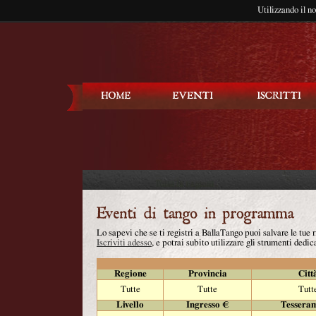
Utilizzando il n
Balla Tango
Lo sapevi che se ti registri a BallaTango puoi salvare le tue
Iscriviti adesso
, e potrai subito utilizzare gli strumenti dedica
Regione
Provincia
Citt
Tutte
Tutte
Tutt
Livello
Ingresso €
Tessera