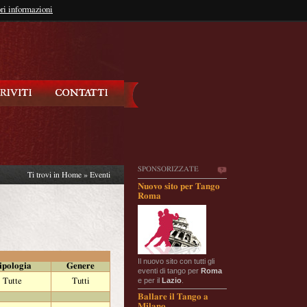
so?
ri informazioni
oppure
Iscriviti
SPONSORIZZATE
Ti trovi in
Home
»
Eventi
Nuovo sito per Tango
Roma
Il nuovo sito con tutti gli
ipologia
Genere
eventi di tango per
Roma
e per il
Lazio
.
Tutte
Tutti
Ballare il Tango a
Milano