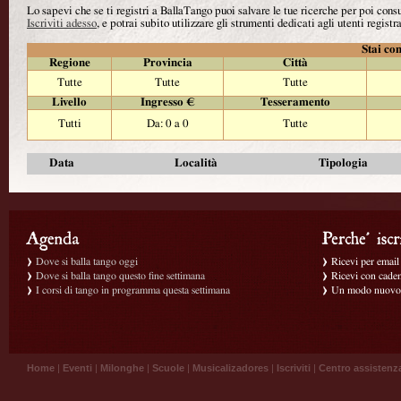
Lo sapevi che se ti registri a BallaTango puoi salvare le tue ricerche per poi con
Iscriviti adesso
, e potrai subito utilizzare gli strumenti dedicati agli utenti registra
Stai con
Regione
Provincia
Città
Tutte
Tutte
Tutte
Livello
Ingresso €
Tesseramento
Tutti
Da: 0 a 0
Tutte
Data
Località
Tipologia
Dove si balla tango oggi
Ricevi per email g
Dove si balla tango questo fine settimana
Ricevi con caden
I corsi di tango in programma questa settimana
Un modo nuovo p
Home
|
Eventi
|
Milonghe
|
Scuole
|
Musicalizadores
|
Iscriviti
|
Centro assistenz