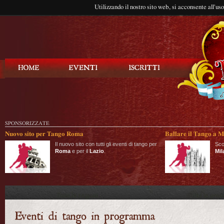
Utilizzando il nostro sito web, si acconsente all'us
Balla Tango
SPONSORIZZATE
Nuovo sito per Tango Roma
Ballare il Tango a M
Il nuovo sito con tutti gli eventi di tango per
Sco
Roma
e per il
Lazio
.
Mil