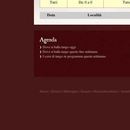
Tutti
Da: 0 a 0
Tutt
Data
Località
Dove si balla tango oggi
Dove si balla tango questo fine settimana
I corsi di tango in programma questa settimana
Home
|
Eventi
|
Milonghe
|
Scuole
|
Musicalizadores
|
Iscrivi