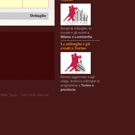
Dettaglio
Scopri le milonghe, le
scuole e gli eventi a
Milano e Lombardia
.
Le milonghe e gli
eventi a Torino
Rimani aggiornato sugli
stage, lezioni e milonghe in
programma a
Torino e
provincia
.
Balla Tango - Tutti i diritti riservati