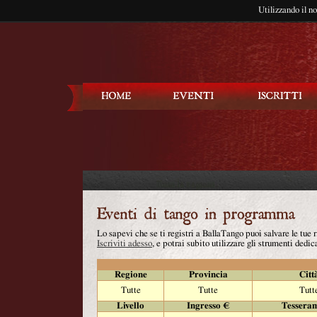
Utilizzando il n
Balla Tango
Lo sapevi che se ti registri a BallaTango puoi salvare le tue
Iscriviti adesso
, e potrai subito utilizzare gli strumenti dedica
Regione
Provincia
Citt
Tutte
Tutte
Tutt
Livello
Ingresso €
Tessera