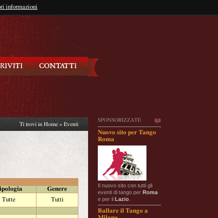
so?
ri informazioni
oppure
Iscriviti
SPONSORIZZATE
Ti trovi in
Home
»
Eventi
Nuovo sito per Tango
Roma
Il nuovo sito con tutti gli
ipologia
Genere
eventi di tango per
Roma
e per il
Lazio
.
Tutte
Tutti
Ballare il Tango a
Milano