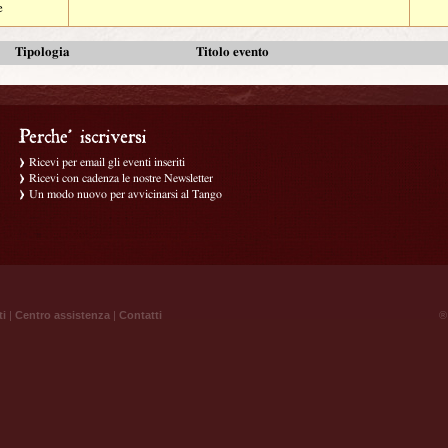
e
Tipologia
Titolo evento
Ricevi per email gli eventi inseriti
Ricevi con cadenza le nostre Newsletter
Un modo nuovo per avvicinarsi al Tango
ti
|
Centro assistenza
|
Contatti
® 