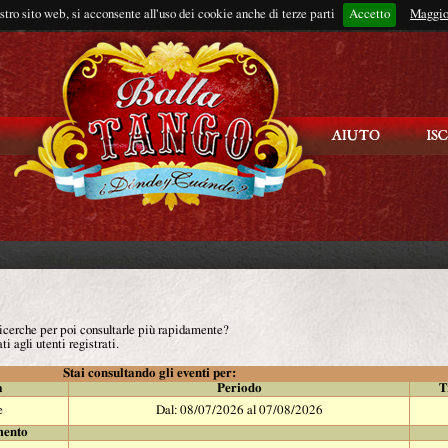
ostro sito web, si acconsente all'uso dei cookie anche di terze parti
Accetto
Rimani connes
Maggio
 ricerche per poi consultarle più rapidamente?
ti agli utenti registrati.
Stai consultando gli eventi per:
à
Periodo
T
e
Dal: 08/07/2026 al 07/08/2026
mento