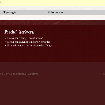
e
Tipologia
Titolo evento
Ricevi per email gli eventi inseriti
Ricevi con cadenza le nostre Newsletter
Un modo nuovo per avvicinarsi al Tango
ti
|
Centro assistenza
|
Contatti
® 