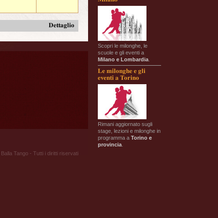
Dettaglio
Scopri le milonghe, le
scuole e gli eventi a
Milano e Lombardia
.
Le milonghe e gli
eventi a Torino
Rimani aggiornato sugli
stage, lezioni e milonghe in
programma a
Torino e
provincia
.
Balla Tango - Tutti i diritti riservati