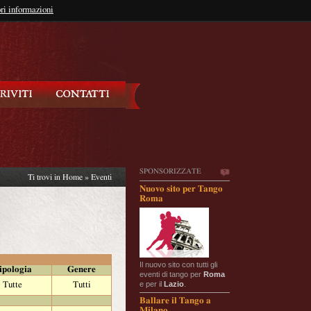
so?
ri informazioni
oppure
Iscriviti
SPONSORIZZATE
Ti trovi in
Home
»
Eventi
Nuovo sito per Tango
Roma
Il nuovo sito con tutti gli
ipologia
Genere
eventi di tango per
Roma
e per il
Lazio
.
Tutte
Tutti
Ballare il Tango a
Milano