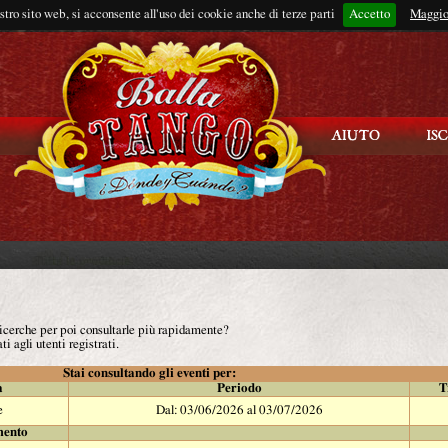
ostro sito web, si acconsente all'uso dei cookie anche di terze parti
Accetto
Rimani connes
Maggio
 ricerche per poi consultarle più rapidamente?
ti agli utenti registrati.
Stai consultando gli eventi per:
à
Periodo
T
e
Dal: 03/06/2026 al 03/07/2026
mento