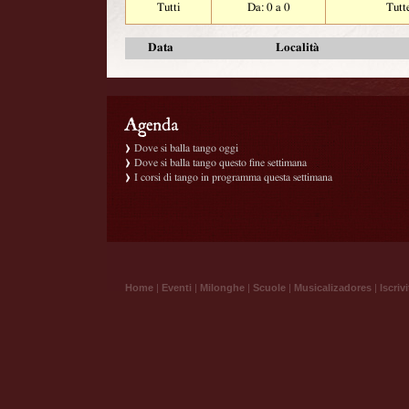
Tutti
Da: 0 a 0
Tutt
Data
Località
Dove si balla tango oggi
Dove si balla tango questo fine settimana
I corsi di tango in programma questa settimana
Home
|
Eventi
|
Milonghe
|
Scuole
|
Musicalizadores
|
Iscrivi