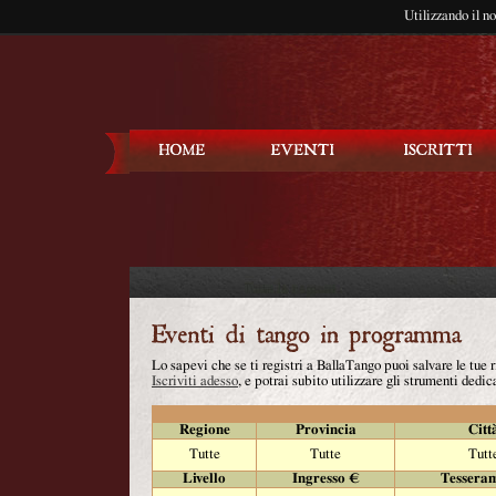
Utilizzando il n
Balla Tango
Lo sapevi che se ti registri a BallaTango puoi salvare le tue
Iscriviti adesso
, e potrai subito utilizzare gli strumenti dedica
Regione
Provincia
Citt
Tutte
Tutte
Tutt
Livello
Ingresso €
Tessera