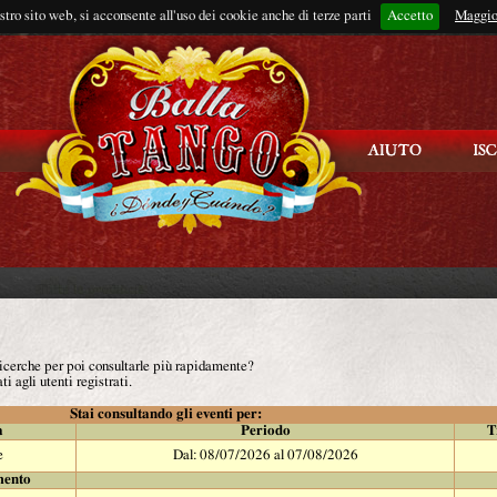
ostro sito web, si acconsente all'uso dei cookie anche di terze parti
Accetto
Rimani connes
Maggio
 ricerche per poi consultarle più rapidamente?
ti agli utenti registrati.
Stai consultando gli eventi per:
à
Periodo
T
e
Dal: 08/07/2026 al 07/08/2026
mento