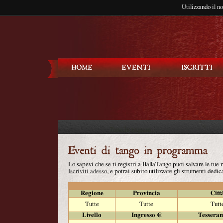
Utilizzando il n
Balla Tango
Lo sapevi che se ti registri a BallaTango puoi salvare le tue
Iscriviti adesso
, e potrai subito utilizzare gli strumenti dedica
Regione
Provincia
Citt
Tutte
Tutte
Tutt
Livello
Ingresso €
Tessera