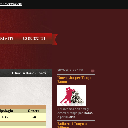
so?
ri informazioni
oppure
Iscriviti
SPONSORIZZATE
Ti trovi in
Home
»
Eventi
Nuovo sito per Tango
Roma
Il nuovo sito con tutti gli
ipologia
Genere
eventi di tango per
Roma
e per il
Lazio
.
Tutte
Tutti
Ballare il Tango a
Milano