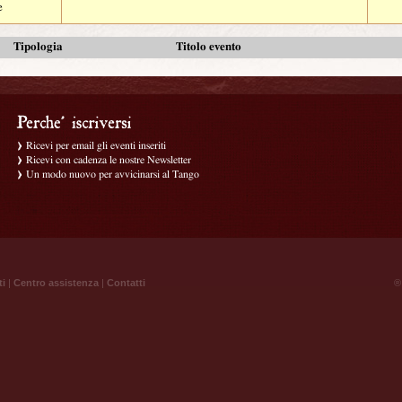
e
Tipologia
Titolo evento
Ricevi per email gli eventi inseriti
Ricevi con cadenza le nostre Newsletter
Un modo nuovo per avvicinarsi al Tango
ti
|
Centro assistenza
|
Contatti
® 