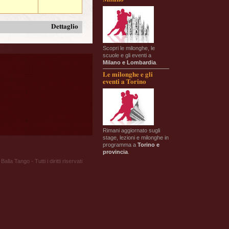
Dettaglio
Scopri le milonghe, le
scuole e gli eventi a
Milano e Lombardia
.
Le milonghe e gli
eventi a Torino
Rimani aggiornato sugli
stage, lezioni e milonghe in
programma a
Torino e
provincia
.
Balla Tango - Tutti i diritti riservati