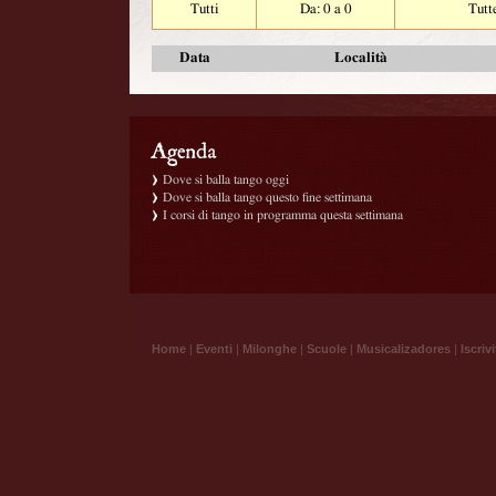
Tutti
Da: 0 a 0
Tutt
Data
Località
Dove si balla tango oggi
Dove si balla tango questo fine settimana
I corsi di tango in programma questa settimana
Home
|
Eventi
|
Milonghe
|
Scuole
|
Musicalizadores
|
Iscrivi