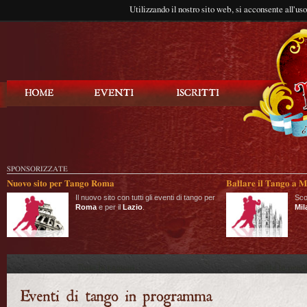
Utilizzando il nostro sito web, si acconsente all'us
Balla Tango
SPONSORIZZATE
Nuovo sito per Tango Roma
Ballare il Tango a M
Il nuovo sito con tutti gli eventi di tango per
Sco
Roma
e per il
Lazio
.
Mil