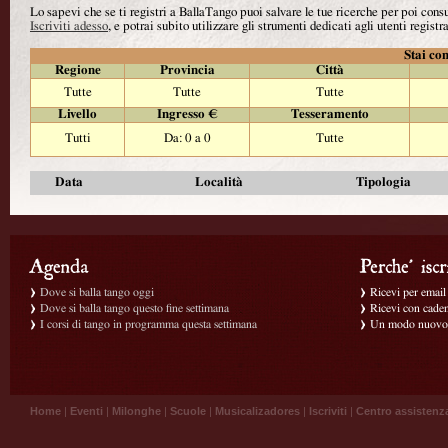
Lo sapevi che se ti registri a BallaTango puoi salvare le tue ricerche per poi con
Iscriviti adesso
, e potrai subito utilizzare gli strumenti dedicati agli utenti registra
Stai con
Regione
Provincia
Città
Tutte
Tutte
Tutte
Livello
Ingresso €
Tesseramento
Tutti
Da: 0 a 0
Tutte
Data
Località
Tipologia
Dove si balla tango oggi
Ricevi per email g
Dove si balla tango questo fine settimana
Ricevi con caden
I corsi di tango in programma questa settimana
Un modo nuovo p
Home
|
Eventi
|
Milonghe
|
Scuole
|
Musicalizadores
|
Iscriviti
|
Centro assistenz