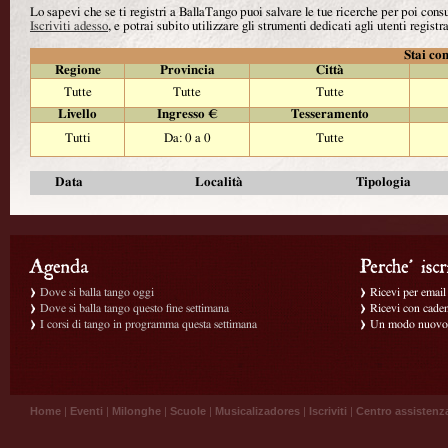
Lo sapevi che se ti registri a BallaTango puoi salvare le tue ricerche per poi con
Iscriviti adesso
, e potrai subito utilizzare gli strumenti dedicati agli utenti registra
Stai con
Regione
Provincia
Città
Tutte
Tutte
Tutte
Livello
Ingresso €
Tesseramento
Tutti
Da: 0 a 0
Tutte
Data
Località
Tipologia
Dove si balla tango oggi
Ricevi per email g
Dove si balla tango questo fine settimana
Ricevi con caden
I corsi di tango in programma questa settimana
Un modo nuovo p
Home
|
Eventi
|
Milonghe
|
Scuole
|
Musicalizadores
|
Iscriviti
|
Centro assistenz