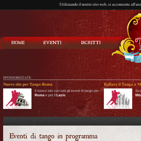
Utilizzando il nostro sito web, si acconsente all'us
Balla Tango
SPONSORIZZATE
Nuovo sito per Tango Roma
Ballare il Tango a M
Il nuovo sito con tutti gli eventi di tango per
Sco
Roma
e per il
Lazio
.
Mil