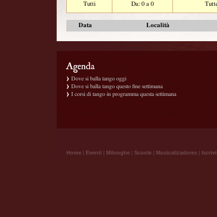
Tutti
Da: 0 a 0
Tutt
Data
Località
Dove si balla tango oggi
Dove si balla tango questo fine settimana
I corsi di tango in programma questa settimana
Home
|
Eventi
|
Milonghe
|
Scuole
|
Musicalizadores
|
Iscrivi