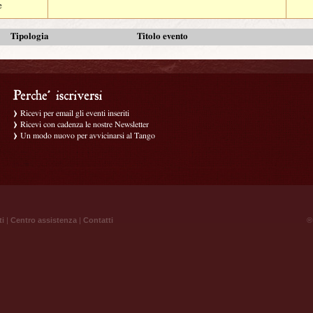
e
Tipologia
Titolo evento
Ricevi per email gli eventi inseriti
Ricevi con cadenza le nostre Newsletter
Un modo nuovo per avvicinarsi al Tango
ti
|
Centro assistenza
|
Contatti
® 