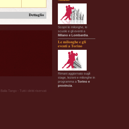
Dettaglio
Scopri le milonghe, le
scuole e gli eventi a
Milano e Lombardia
.
Le milonghe e gli
eventi a Torino
Rimani aggiornato sugli
stage, lezioni e milonghe in
programma a
Torino e
provincia
.
Balla Tango - Tutti i diritti riservati