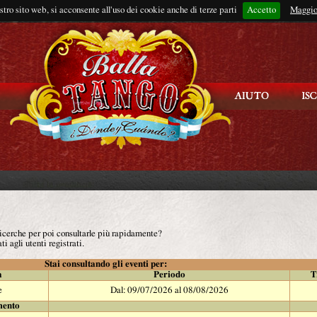
ostro sito web, si acconsente all'uso dei cookie anche di terze parti
Accetto
Rimani connes
Maggio
 ricerche per poi consultarle più rapidamente?
ti agli utenti registrati.
Stai consultando gli eventi per:
à
Periodo
T
e
Dal: 09/07/2026 al 08/08/2026
mento