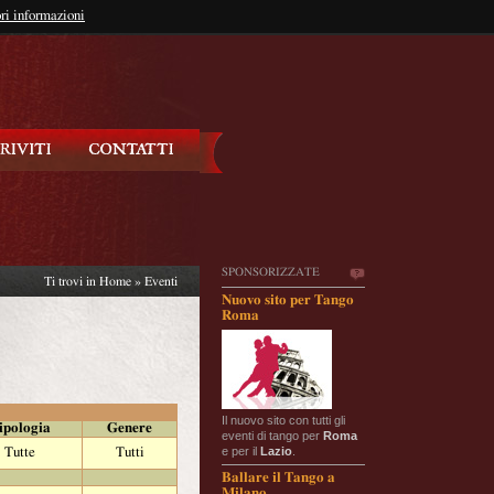
so?
ri informazioni
oppure
Iscriviti
SPONSORIZZATE
Ti trovi in
Home
»
Eventi
Nuovo sito per Tango
Roma
Il nuovo sito con tutti gli
ipologia
Genere
eventi di tango per
Roma
e per il
Lazio
.
Tutte
Tutti
Ballare il Tango a
Milano