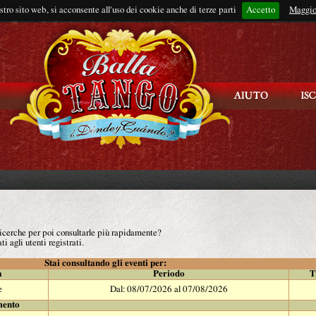
ostro sito web, si acconsente all'uso dei cookie anche di terze parti
Accetto
Rimani connes
Maggio
 ricerche per poi consultarle più rapidamente?
ti agli utenti registrati.
Stai consultando gli eventi per:
à
Periodo
T
e
Dal: 08/07/2026 al 07/08/2026
mento