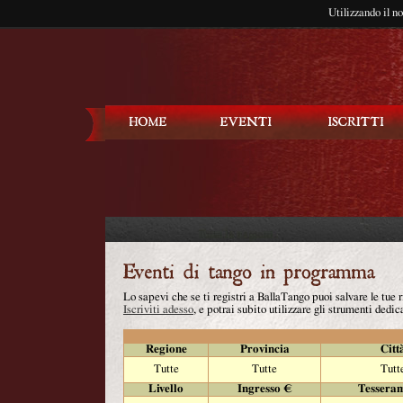
Utilizzando il n
Balla Tango
Lo sapevi che se ti registri a BallaTango puoi salvare le tue
Iscriviti adesso
, e potrai subito utilizzare gli strumenti dedica
Regione
Provincia
Citt
Tutte
Tutte
Tutt
Livello
Ingresso €
Tessera