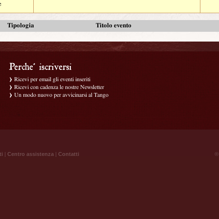
e
Tipologia
Titolo evento
Ricevi per email gli eventi inseriti
Ricevi con cadenza le nostre Newsletter
Un modo nuovo per avvicinarsi al Tango
ti
|
Centro assistenza
|
Contatti
® 