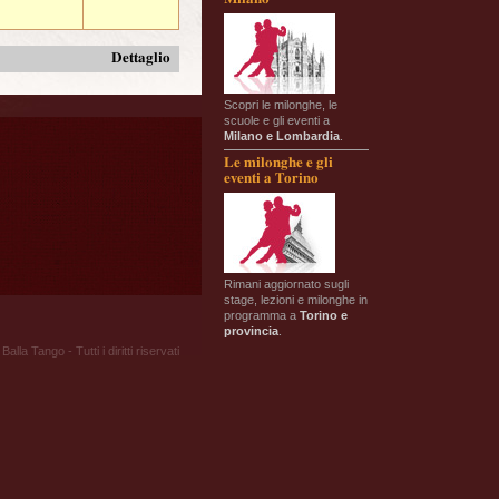
Dettaglio
Scopri le milonghe, le
scuole e gli eventi a
Milano e Lombardia
.
Le milonghe e gli
eventi a Torino
Rimani aggiornato sugli
stage, lezioni e milonghe in
programma a
Torino e
provincia
.
Balla Tango - Tutti i diritti riservati