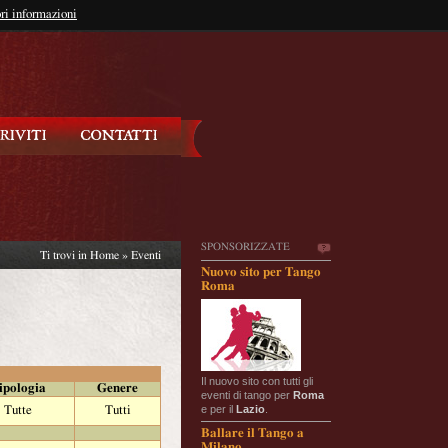
so?
ri informazioni
oppure
Iscriviti
SPONSORIZZATE
Ti trovi in
Home
»
Eventi
Nuovo sito per Tango
Roma
Il nuovo sito con tutti gli
ipologia
Genere
eventi di tango per
Roma
e per il
Lazio
.
Tutte
Tutti
Ballare il Tango a
Milano