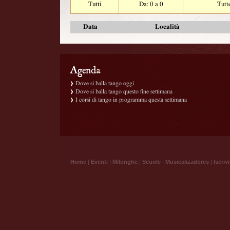
Tutti
Da: 0 a 0
Tutt
Data
Località
Dove si balla tango oggi
Dove si balla tango questo fine settimana
I corsi di tango in programma questa settimana
Home
|
Eventi
|
Milonghe
|
Scuole
|
Musicalizadores
|
Iscrivi