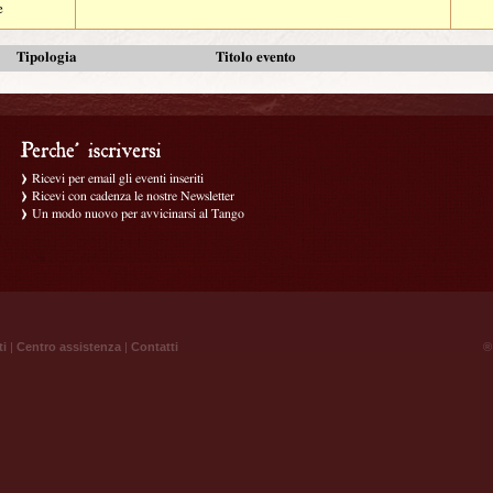
e
Tipologia
Titolo evento
Ricevi per email gli eventi inseriti
Ricevi con cadenza le nostre Newsletter
Un modo nuovo per avvicinarsi al Tango
ti
|
Centro assistenza
|
Contatti
® 