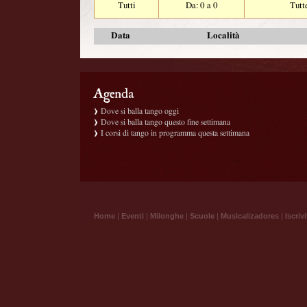
Tutti
Da: 0 a 0
Tutt
Data
Località
Dove si balla tango oggi
Dove si balla tango questo fine settimana
I corsi di tango in programma questa settimana
Home
|
Eventi
|
Milonghe
|
Scuole
|
Musicalizadores
|
Iscrivi