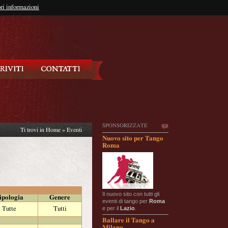
so?
ri informazioni
oppure
Iscriviti
SPONSORIZZATE
Ti trovi in
Home
»
Eventi
Nuovo sito per Tango
Roma
Il nuovo sito con tutti gli
ipologia
Genere
eventi di tango per
Roma
e per il
Lazio
.
Tutte
Tutti
Ballare il Tango a
Milano