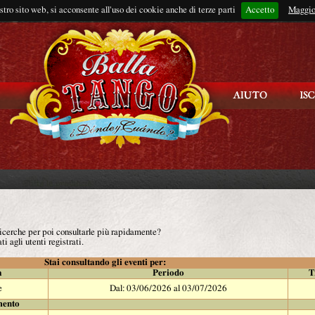
ostro sito web, si acconsente all'uso dei cookie anche di terze parti
Accetto
Rimani connes
Maggio
 ricerche per poi consultarle più rapidamente?
ti agli utenti registrati.
Stai consultando gli eventi per:
à
Periodo
T
e
Dal: 03/06/2026 al 03/07/2026
mento