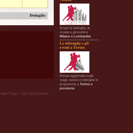
Dettaglio
Scopri le milonghe, le
scuole e gli eventi a
Milano e Lombardia
.
Le milonghe e gli
eventi a Torino
Rimani aggiornato sugli
stage, lezioni e milonghe in
programma a
Torino e
provincia
.
Balla Tango - Tutti i diritti riservati