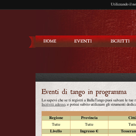
Utilizzando il n
Balla Tango
Lo sapevi che se ti registri a BallaTango puoi salvare le tue
Iscriviti adesso
, e potrai subito utilizzare gli strumenti dedica
Regione
Provincia
Citt
Tutte
Tutte
Tutt
Livello
Ingresso €
Tessera