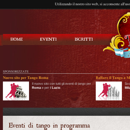
Utilizzando il nostro sito web, si acconsente all'us
Balla Tango
SPONSORIZZATE
Nuovo sito per Tango Roma
Ballare il Tango a M
Il nuovo sito con tutti gli eventi di tango per
Sco
Roma
e per il
Lazio
.
Mil