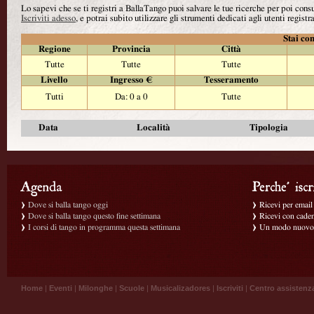
Lo sapevi che se ti registri a BallaTango puoi salvare le tue ricerche per poi con
Iscriviti adesso
, e potrai subito utilizzare gli strumenti dedicati agli utenti registra
Stai con
Regione
Provincia
Città
Tutte
Tutte
Tutte
Livello
Ingresso €
Tesseramento
Tutti
Da: 0 a 0
Tutte
Data
Località
Tipologia
Dove si balla tango oggi
Ricevi per email g
Dove si balla tango questo fine settimana
Ricevi con caden
I corsi di tango in programma questa settimana
Un modo nuovo p
Home
|
Eventi
|
Milonghe
|
Scuole
|
Musicalizadores
|
Iscriviti
|
Centro assistenz