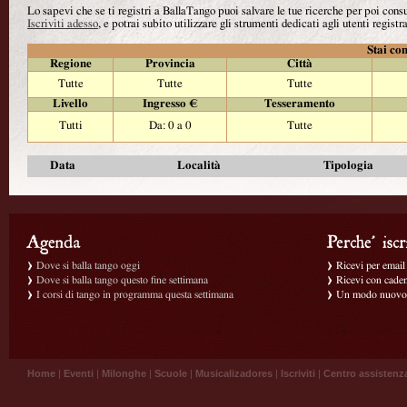
Lo sapevi che se ti registri a BallaTango puoi salvare le tue ricerche per poi con
Iscriviti adesso
, e potrai subito utilizzare gli strumenti dedicati agli utenti registra
Stai con
Regione
Provincia
Città
Tutte
Tutte
Tutte
Livello
Ingresso €
Tesseramento
Tutti
Da: 0 a 0
Tutte
Data
Località
Tipologia
Dove si balla tango oggi
Ricevi per email g
Dove si balla tango questo fine settimana
Ricevi con caden
I corsi di tango in programma questa settimana
Un modo nuovo p
Home
|
Eventi
|
Milonghe
|
Scuole
|
Musicalizadores
|
Iscriviti
|
Centro assistenz