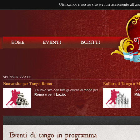
Utilizzando il nostro sito web, si acconsente all'us
Balla Tango
SPONSORIZZATE
Nuovo sito per Tango Roma
Ballare il Tango a M
Il nuovo sito con tutti gli eventi di tango per
Sco
Roma
e per il
Lazio
.
Mil