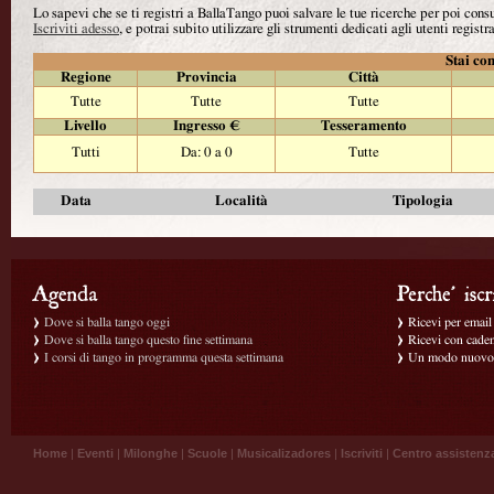
Lo sapevi che se ti registri a BallaTango puoi salvare le tue ricerche per poi con
Iscriviti adesso
, e potrai subito utilizzare gli strumenti dedicati agli utenti registra
Stai con
Regione
Provincia
Città
Tutte
Tutte
Tutte
Livello
Ingresso €
Tesseramento
Tutti
Da: 0 a 0
Tutte
Data
Località
Tipologia
Dove si balla tango oggi
Ricevi per email g
Dove si balla tango questo fine settimana
Ricevi con caden
I corsi di tango in programma questa settimana
Un modo nuovo p
Home
|
Eventi
|
Milonghe
|
Scuole
|
Musicalizadores
|
Iscriviti
|
Centro assistenz