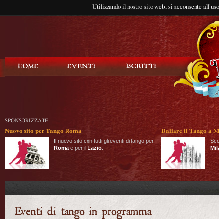
Utilizzando il nostro sito web, si acconsente all'us
Balla Tango
SPONSORIZZATE
Nuovo sito per Tango Roma
Ballare il Tango a M
Il nuovo sito con tutti gli eventi di tango per
Sco
Roma
e per il
Lazio
.
Mil