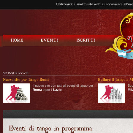
Utilizzando il nostro sito web, si acconsente all'us
Balla Tango
SPONSORIZZATE
Nuovo sito per Tango Roma
Ballare il Tango a M
Il nuovo sito con tutti gli eventi di tango per
Sco
Roma
e per il
Lazio
.
Mil