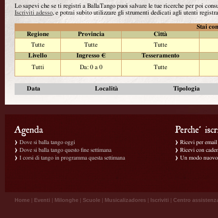
Lo sapevi che se ti registri a BallaTango puoi salvare le tue ricerche per poi con
Iscriviti adesso
, e potrai subito utilizzare gli strumenti dedicati agli utenti registra
Stai con
Regione
Provincia
Città
Tutte
Tutte
Tutte
Livello
Ingresso €
Tesseramento
Tutti
Da: 0 a 0
Tutte
Data
Località
Tipologia
Dove si balla tango oggi
Ricevi per email g
Dove si balla tango questo fine settimana
Ricevi con caden
I corsi di tango in programma questa settimana
Un modo nuovo p
Home
|
Eventi
|
Milonghe
|
Scuole
|
Musicalizadores
|
Iscriviti
|
Centro assistenz