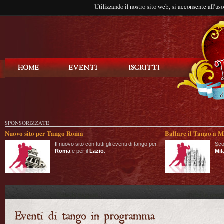
Utilizzando il nostro sito web, si acconsente all'us
Balla Tango
SPONSORIZZATE
Nuovo sito per Tango Roma
Ballare il Tango a M
Il nuovo sito con tutti gli eventi di tango per
Sco
Roma
e per il
Lazio
.
Mil