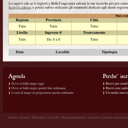
Lo sapevi che se ti registri a BallaTango puoi salvare le tue ricerche per poi con
Iscriviti adesso
, e potrai subito utilizzare gli strumenti dedicati agli utenti registra
Stai con
Regione
Provincia
Città
Tutte
Tutte
Tutte
Livello
Ingresso €
Tesseramento
Tutti
Da: 0 a 0
Tutte
Data
Località
Tipologia
Dove si balla tango oggi
Ricevi per email g
Dove si balla tango questo fine settimana
Ricevi con caden
I corsi di tango in programma questa settimana
Un modo nuovo p
Home
|
Eventi
|
Milonghe
|
Scuole
|
Musicalizadores
|
Iscriviti
|
Centro assistenz