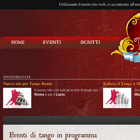
Utilizzando il nostro sito web, si acconsente all'us
Balla Tango
SPONSORIZZATE
Nuovo sito per Tango Roma
Ballare il Tango a M
Il nuovo sito con tutti gli eventi di tango per
Sco
Roma
e per il
Lazio
.
Mil