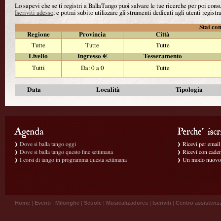
Lo sapevi che se ti registri a BallaTango puoi salvare le tue ricerche per poi con
Iscriviti adesso
, e potrai subito utilizzare gli strumenti dedicati agli utenti registra
Stai con
Regione
Provincia
Città
Tutte
Tutte
Tutte
Livello
Ingresso €
Tesseramento
Tutti
Da: 0 a 0
Tutte
Data
Località
Tipologia
Dove si balla tango oggi
Ricevi per email g
Dove si balla tango questo fine settimana
Ricevi con caden
I corsi di tango in programma questa settimana
Un modo nuovo p
Home
|
Eventi
|
Milonghe
|
Scuole
|
Musicalizadores
|
Iscriviti
|
Centro assistenz