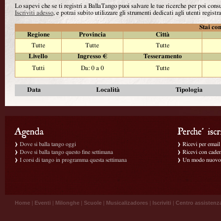
Lo sapevi che se ti registri a BallaTango puoi salvare le tue ricerche per poi con
Iscriviti adesso
, e potrai subito utilizzare gli strumenti dedicati agli utenti registra
Stai con
Regione
Provincia
Città
Tutte
Tutte
Tutte
Livello
Ingresso €
Tesseramento
Tutti
Da: 0 a 0
Tutte
Data
Località
Tipologia
Dove si balla tango oggi
Ricevi per email g
Dove si balla tango questo fine settimana
Ricevi con caden
I corsi di tango in programma questa settimana
Un modo nuovo p
Home
|
Eventi
|
Milonghe
|
Scuole
|
Musicalizadores
|
Iscriviti
|
Centro assistenz