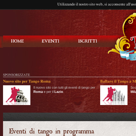
Utilizzando il nostro sito web, si acconsente all'us
Balla Tango
SPONSORIZZATE
Nuovo sito per Tango Roma
Ballare il Tango a M
Il nuovo sito con tutti gli eventi di tango per
Sco
Roma
e per il
Lazio
.
Mil