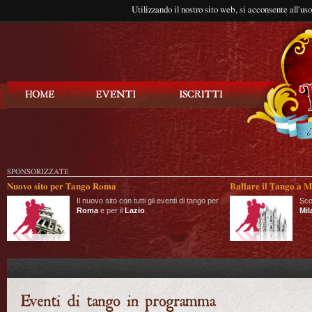
Utilizzando il nostro sito web, si acconsente all'us
Balla Tango
SPONSORIZZATE
Nuovo sito per Tango Roma
Ballare il Tango a M
Il nuovo sito con tutti gli eventi di tango per
Sco
Roma
e per il
Lazio
.
Mil