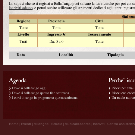
Lo sapevi che se ti registri a BallaTango puoi salvare le tue ricerche per poi con
Iscriviti adesso
, e potrai subito utilizzare gli strumenti dedicati agli utenti registra
Stai con
Regione
Provincia
Città
Tutte
Tutte
Tutte
Livello
Ingresso €
Tesseramento
Tutti
Da: 0 a 0
Tutte
Data
Località
Tipologia
Dove si balla tango oggi
Ricevi per email g
Dove si balla tango questo fine settimana
Ricevi con caden
I corsi di tango in programma questa settimana
Un modo nuovo p
Home
|
Eventi
|
Milonghe
|
Scuole
|
Musicalizadores
|
Iscriviti
|
Centro assistenz