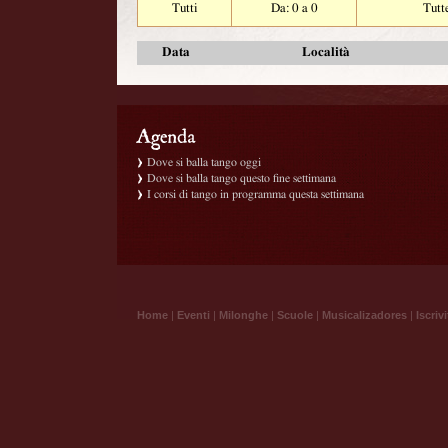
Tutti
Da: 0 a 0
Tutt
Data
Località
Dove si balla tango oggi
Dove si balla tango questo fine settimana
I corsi di tango in programma questa settimana
Home
|
Eventi
|
Milonghe
|
Scuole
|
Musicalizadores
|
Iscrivi