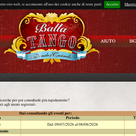
ostro sito web, si acconsente all'uso dei cookie anche di terze parti
Accetto
Rimani connes
Maggio
 ricerche per poi consultarle più rapidamente?
ti agli utenti registrati.
Stai consultando gli eventi per:
à
Periodo
T
e
Dal: 09/07/2026 al 08/08/2026
mento