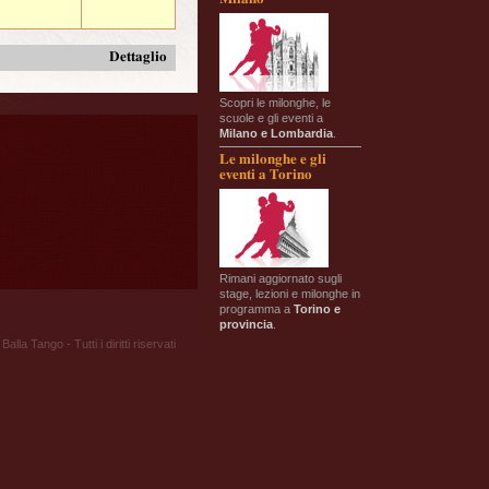
Dettaglio
Scopri le milonghe, le
scuole e gli eventi a
Milano e Lombardia
.
Le milonghe e gli
eventi a Torino
Rimani aggiornato sugli
stage, lezioni e milonghe in
programma a
Torino e
provincia
.
Balla Tango - Tutti i diritti riservati