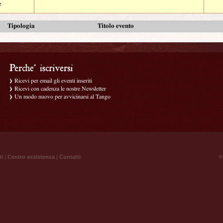
e
Tipologia
Titolo evento
Ricevi per email gli eventi inseriti
Ricevi con cadenza le nostre Newsletter
Un modo nuovo per avvicinarsi al Tango
ti
|
Centro assistenza
|
Contatti
® 