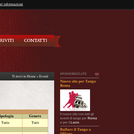
so?
ri informazioni
oppure
Iscriviti
SPONSORIZZATE
Ti trovi in
Home
»
Eventi
Nuovo sito per Tango
Roma
Il nuovo sito con tutti gli
ipologia
Genere
eventi di tango per
Roma
e per il
Lazio
.
Tutte
Tutti
Ballare il Tango a
Milano