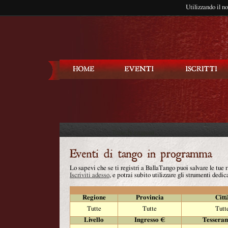
Utilizzando il n
Balla Tango
Lo sapevi che se ti registri a BallaTango puoi salvare le tue
Iscriviti adesso
, e potrai subito utilizzare gli strumenti dedica
Regione
Provincia
Citt
Tutte
Tutte
Tutt
Livello
Ingresso €
Tessera