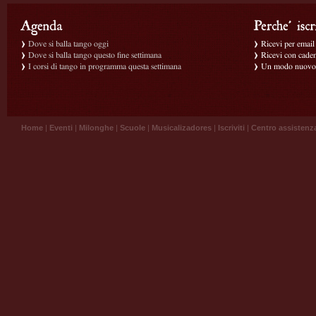
Dove si balla tango oggi
Ricevi per email g
Dove si balla tango questo fine settimana
Ricevi con caden
I corsi di tango in programma questa settimana
Un modo nuovo p
Home
|
Eventi
|
Milonghe
|
Scuole
|
Musicalizadores
|
Iscriviti
|
Centro assistenz