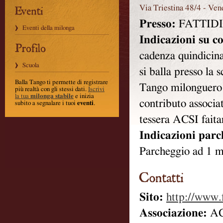
Via Triestina 48/4
-
Ven
Presso:
FATTID
Eventi della milonga
Indicazioni su c
cadenza quindicin
Scuola
si balla presso la 
Balla Tango ti permette di registrare
Tango milonguero
più realtà con gli stessi dati
.
Iscrivi
la tua
milonga stabile
e inizia
contributo associa
subito a segnalare i tuoi
eventi
.
tessera ACSI fait
Indicazioni parc
Parcheggio ad 1 mi
Sito:
http://www.f
Associazione:
AC