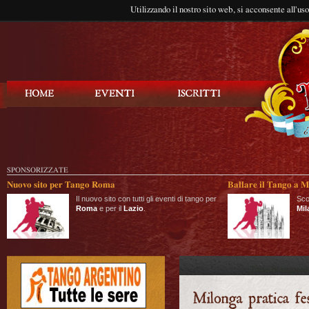
Utilizzando il nostro sito web, si acconsente all'us
Balla Tango
SPONSORIZZATE
Nuovo sito per Tango Roma
Ballare il Tango a M
Il nuovo sito con tutti gli eventi di tango per
Sco
Roma
e per il
Lazio
.
Mil